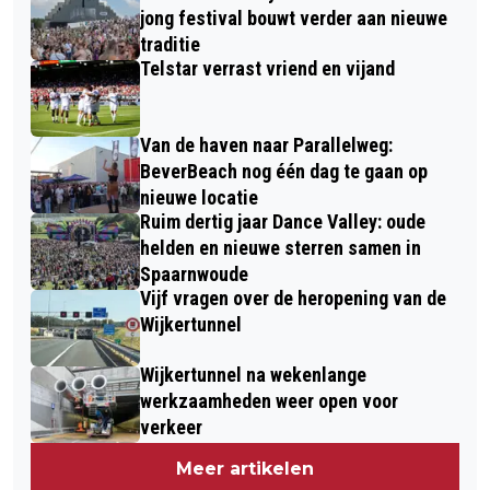
jong festival bouwt verder aan nieuwe
traditie
Telstar verrast vriend en vijand
Van de haven naar Parallelweg:
BeverBeach nog één dag te gaan op
nieuwe locatie
Ruim dertig jaar Dance Valley: oude
helden en nieuwe sterren samen in
Spaarnwoude
Vijf vragen over de heropening van de
Wijkertunnel
Wijkertunnel na wekenlange
werkzaamheden weer open voor
verkeer
Meer artikelen