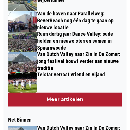
Wijkertunnel
Van de haven naar Parallelweg:
BeverBeach nog één dag te gaan op
nieuwe locatie
Ruim dertig jaar Dance Valley: oude
helden en nieuwe sterren samen in
Spaarnwoude
Van Dutch Valley naar Zin In De Zomer:
jong festival bouwt verder aan nieuwe
traditie
Telstar verrast vriend en vijand
Meer artikelen
Net Binnen
Van Dutch Valley naar Zin In De Zomer: