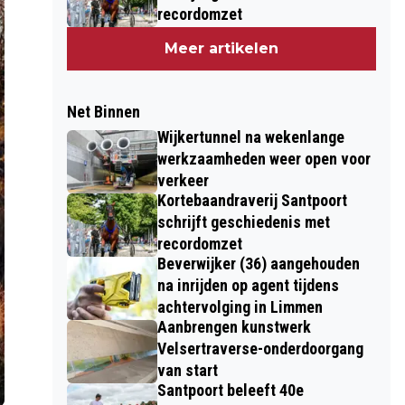
recordomzet
Meer artikelen
Net Binnen
Wijkertunnel na wekenlange
werkzaamheden weer open voor
verkeer
Kortebaandraverij Santpoort
schrijft geschiedenis met
recordomzet
Beverwijker (36) aangehouden
na inrijden op agent tijdens
achtervolging in Limmen
Aanbrengen kunstwerk
Velsertraverse-onderdoorgang
van start
Santpoort beleeft 40e