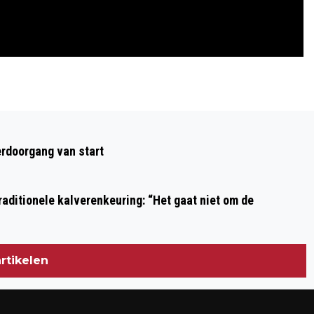
Volgend artikel
COLUMN VAN DE DAG / AANVRAAG ZON
rdoorgang van start
PER DIRECT
aditionele kalverenkeuring: “Het gaat niet om de
rtikelen