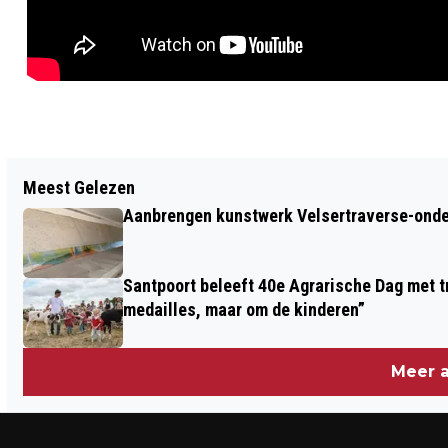
Vorig artikel
Meest Gelezen
NIEUWE HONDENSCHOOL GEOPEND IN
Aanbrengen kunstwerk Velsertraverse-onde
HET DUINGEBIED VAN HEEMSKERK
Santpoort beleeft 40e Agrarische Dag met tr
medailles, maar om de kinderen”
Meer a