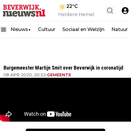
22
°C
Heldere Hemel
Nieuws
Cultuur
Sociaal en Welzijn
Natuur
▼
Burgemeester Martijn Smit over Beverwijk in coronatijd
08 APR 2020, 20:32
•
GEMEENTE