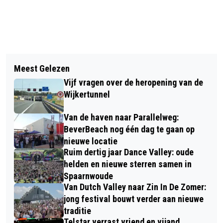
Vorig artikel
Volgend artikel
LENTE OP BOERDERIJ ZORGVRIJ:
Meest Gelezen
OPEN PODIUM BRENGT VERHALEN EN
“NIEUW LEVEN, DAT HOORT BIJ DE
Vijf vragen over de heropening van de
TALENT UIT DE REGIO NAAR DE
LENTE”
Wijkertunnel
BIBLIOTHEEK
Van de haven naar Parallelweg:
BeverBeach nog één dag te gaan op
nieuwe locatie
Ruim dertig jaar Dance Valley: oude
helden en nieuwe sterren samen in
Spaarnwoude
Van Dutch Valley naar Zin In De Zomer:
jong festival bouwt verder aan nieuwe
traditie
Telstar verrast vriend en vijand