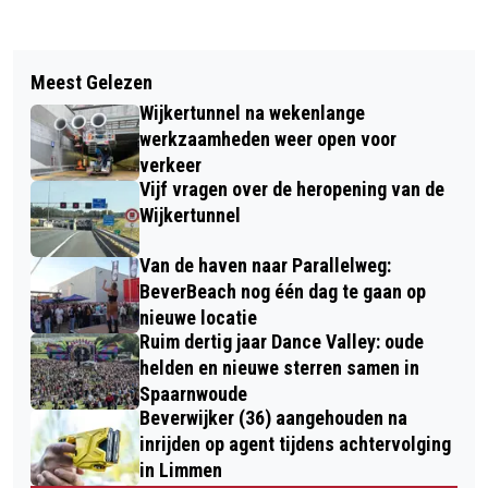
Vorig artikel
Volgend artikel
COLUMN VAN DE DAG: DE OVERGANG
Meest Gelezen
LAATSTE NACHTCONCERT IN DE
Wijkertunnel na wekenlange
GROTE KERK MET RUUD JANSEN EN
werkzaamheden weer open voor
PAUL BAKKER
verkeer
Vijf vragen over de heropening van de
Wijkertunnel
Van de haven naar Parallelweg:
BeverBeach nog één dag te gaan op
nieuwe locatie
Ruim dertig jaar Dance Valley: oude
helden en nieuwe sterren samen in
Spaarnwoude
Beverwijker (36) aangehouden na
inrijden op agent tijdens achtervolging
in Limmen