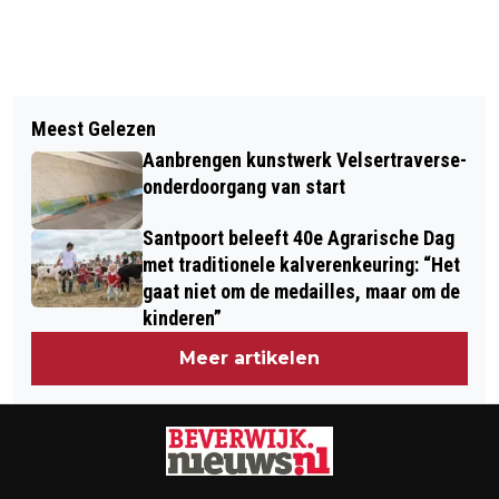
Vorig artikel
Volgend artikel
JEUGD-VOETBALTOERNOOI OP DE
Meest Gelezen
LEZING IN FORT VELDHUIS OVER DE
VLASKAMP GROOT SUCCES
Aanbrengen kunstwerk Velsertraverse-
ENGELSE INVASIE BIJ CALLANTSOOG
onderdoorgang van start
IN 1799
Santpoort beleeft 40e Agrarische Dag
met traditionele kalverenkeuring: “Het
gaat niet om de medailles, maar om de
kinderen”
Meer artikelen