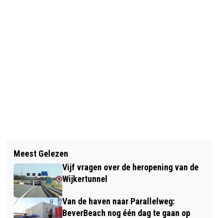
Vorig artikel
Volgend artikel
GROTE VERKEERSCONTROLE IN
Meest Gelezen
JACQUELINE MAKBOULI NIEUWE
BEVERWIJK: 27 VOERTUIGEN IN
Vijf vragen over de heropening van de
LIJSTTREKKER D66
BESLAG GENOMEN
Wijkertunnel
Van de haven naar Parallelweg:
BeverBeach nog één dag te gaan op