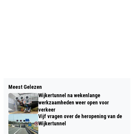
Vorig artikel
Volgend artikel
MAKE UP SPIEGEL VEROORZAAKT
Meest Gelezen
PASAR MALAM ISTIMEWA HULT
BRAND IN WONING JAN
Wijkertunnel na wekenlange
EXPO GREATER AMSTERDAM IN
LIGTHARTSTRAAT
werkzaamheden weer open voor
TROPISCHE SFEREN
verkeer
Vijf vragen over de heropening van de
Wijkertunnel