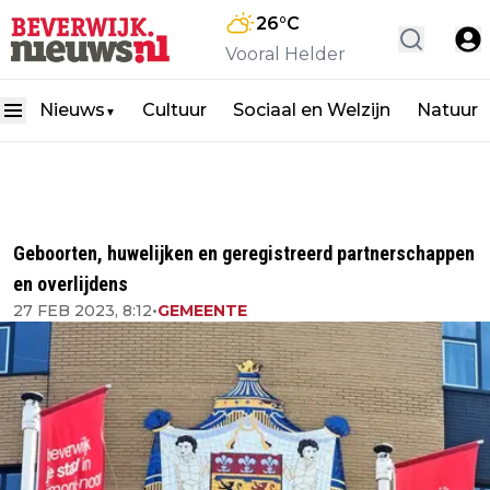
26
°C
Vooral Helder
Nieuws
Cultuur
Sociaal en Welzijn
Natuur
▼
Geboorten, huwelijken en geregistreerd partnerschappen
en overlijdens
27 FEB 2023, 8:12
•
GEMEENTE