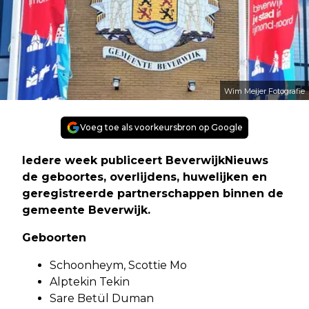
Wim Meijer Fotografie
Voeg toe als voorkeursbron op Google
Iedere week publiceert BeverwijkNieuws
de geboortes, overlijdens, huwelijken en
geregistreerde partnerschappen binnen de
gemeente Beverwijk.
Geboorten
Schoonheym, Scottie Mo
Alptekin Tekin
Sare Betül Duman