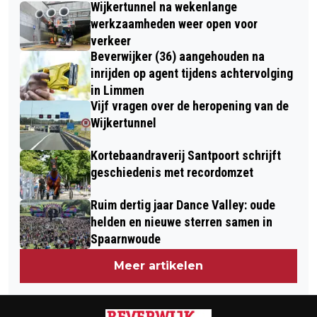
NOORDZEEKANAAL
Wijkertunnel na wekenlange
WINNEN PUBLIEKSPRIJS
werkzaamheden weer open voor
'ANDERSTALIGEN OPLEIDEN IN DE
verkeer
Beverwijker (36) aangehouden na
ZORG'
inrijden op agent tijdens achtervolging
in Limmen
Vijf vragen over de heropening van de
Wijkertunnel
Kortebaandraverij Santpoort schrijft
geschiedenis met recordomzet
Ruim dertig jaar Dance Valley: oude
helden en nieuwe sterren samen in
Spaarnwoude
Meer artikelen