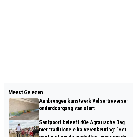
Vorig artikel
Volgend artikel
GEWONDE BIJ STEEKPARTIJ AAN DE
Meest Gelezen
NIEUWSLEZER ANNE-MARIE ROZING
MAASSTRAAT IN IJMUIDEN
Aanbrengen kunstwerk Velsertraverse-
EN KLIMAATVERSLAGGEVER JEROEN
onderdoorgang van start
KRAAN DOEN ONTHULLEND
Santpoort beleeft 40e Agrarische Dag
ONDERZOEK NAAR TATA STEEL
met traditionele kalverenkeuring: “Het
gaat niet om de medailles, maar om de