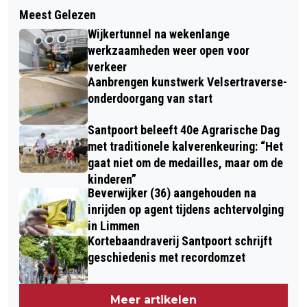
Volgend artikel
INTENTIEOVEREENKOMST
Meest Gelezen
'WOORD VAN HET JAAR' OVER 3
SAMENWERKING DORPSDUINEN WIJK
Wijkertunnel na wekenlange
DAGEN BEKEND: WAT WORDT DE
AAN ZEE
werkzaamheden weer open voor
OPVOLGER VAN ‘ENERGIEARMOEDE’?
verkeer
Aanbrengen kunstwerk Velsertraverse-
onderdoorgang van start
Santpoort beleeft 40e Agrarische Dag
met traditionele kalverenkeuring: “Het
gaat niet om de medailles, maar om de
kinderen”
Beverwijker (36) aangehouden na
inrijden op agent tijdens achtervolging
in Limmen
Kortebaandraverij Santpoort schrijft
geschiedenis met recordomzet
Meer artikelen