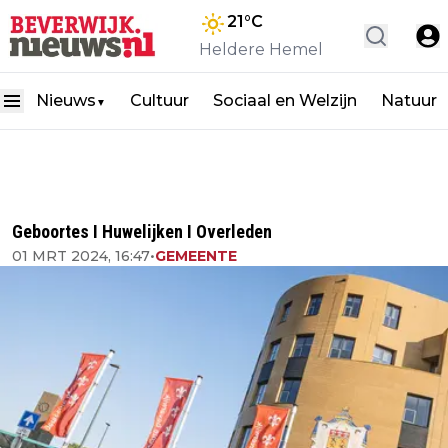
21
°C
Heldere Hemel
Nieuws
Cultuur
Sociaal en Welzijn
Natuur
▼
Geboortes I Huwelijken I Overleden
01 MRT 2024, 16:47
•
GEMEENTE