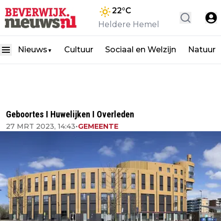
22
°C
Heldere Hemel
Nieuws
Cultuur
Sociaal en Welzijn
Natuur
▼
Geboortes I Huwelijken I Overleden
27 MRT 2023, 14:43
•
GEMEENTE