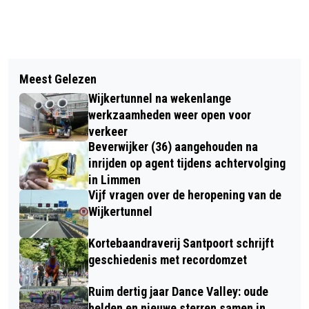
Vorig artikel
Volgend artikel
THE PASSION IN AGATHAKERK
Meest Gelezen
VAN CASH TOT TARANTINO : THE
BEVERWIJK EN SINT
Wijkertunnel na wekenlange
ABROCATS IN CAFÉ DE ZON
PANCRATIUSKERK CASTRICUM
werkzaamheden weer open voor
verkeer
Beverwijker (36) aangehouden na
inrijden op agent tijdens achtervolging
in Limmen
Vijf vragen over de heropening van de
Wijkertunnel
Kortebaandraverij Santpoort schrijft
geschiedenis met recordomzet
Ruim dertig jaar Dance Valley: oude
helden en nieuwe sterren samen in