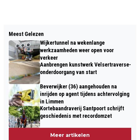
Vorig artikel
Volgend artikel
COLUMN VAN DE DAG / IEDEREEN EEN
Meest Gelezen
BRUINVISSEN GESPOT VOOR
GEZONDE KERST EN EEN GELUKKIG,
Wijkertunnel na wekenlange
IJMUIDEN
SWINGEND EN SPORTIEF NU!
werkzaamheden weer open voor
verkeer
Aanbrengen kunstwerk Velsertraverse-
onderdoorgang van start
Beverwijker (36) aangehouden na
inrijden op agent tijdens achtervolging
in Limmen
Kortebaandraverij Santpoort schrijft
geschiedenis met recordomzet
Meer artikelen