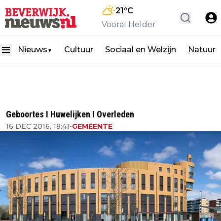
21
°C
Vooral Helder
Nieuws
Cultuur
Sociaal en Welzijn
Natuur
▼
Geboortes I Huwelijken I Overleden
16 DEC 2016, 18:41
•
GEMEENTE