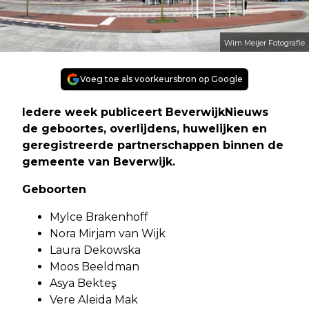
Wim Meijer Fotografie
Voeg toe als voorkeursbron op Google
Iedere week publiceert BeverwijkNieuws
de geboortes, overlijdens, huwelijken en
geregistreerde partnerschappen binnen de
gemeente van Beverwijk.
Geboorten
Mylce Brakenhoff
Nora Mirjam van Wijk
Laura Dekowska
Moos Beeldman
Asya Bekteş
Vere Aleida Mak