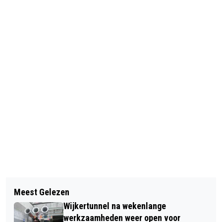
Vorig artikel
Volgend artikel
ZORGSPECIALIST NIEUWE
Meest Gelezen
STOP AFVALDUMP! GEMEENTE
HOOFDSPONSOR HAARLEMSE
Wijkertunnel na wekenlange
BEVERWIJK START ACTIES TEGEN
GRACHTENLOOP
werkzaamheden weer open voor