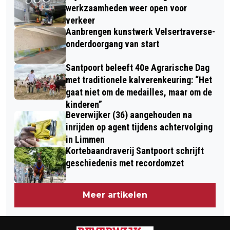
BEDIENTIJDEN BRUGGEN NOORD-
VESSIES-AARDENBURG
werkzaamheden weer open voor
HOLLAND
verkeer
Aanbrengen kunstwerk Velsertraverse-
onderdoorgang van start
Santpoort beleeft 40e Agrarische Dag
met traditionele kalverenkeuring: “Het
gaat niet om de medailles, maar om de
kinderen”
Beverwijker (36) aangehouden na
inrijden op agent tijdens achtervolging
in Limmen
Kortebaandraverij Santpoort schrijft
geschiedenis met recordomzet
Meer artikelen