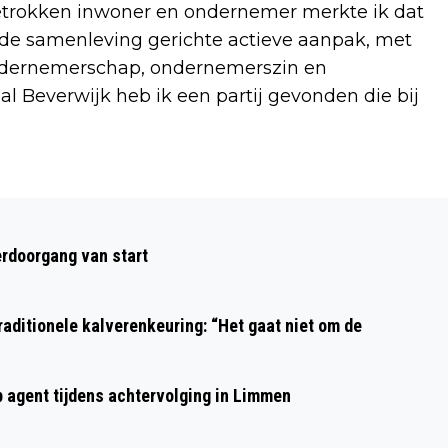
etrokken inwoner en ondernemer merkte ik dat
 de samenleving gerichte actieve aanpak, met
 ondernemerschap, ondernemerszin en
al Beverwijk heb ik een partij gevonden die bij
Volgend artikel
BEVERWIJKSE E-BIKE- EN
rdoorgang van start
BAKFIETSFABRIKANT OPTIMA CYCLES
NEEMT LEEFLANG POEDERCOATING
aditionele kalverenkeuring: “Het gaat niet om de
OVER
p agent tijdens achtervolging in Limmen