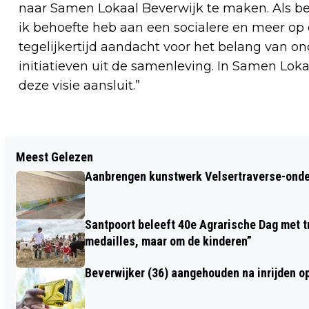
naar Samen Lokaal Beverwijk te maken. Als b
ik behoefte heb aan een socialere en meer op
tegelijkertijd aandacht voor het belang van
initiatieven uit de samenleving. In Samen Loka
deze visie aansluit.”
Vorig artikel
Meest Gelezen
GRATIS BOOMPJES EN STRUIKEN
Aanbrengen kunstwerk Velsertraverse-onde
TIJDENS UITDEELDAG MEER BOMEN NU
Santpoort beleeft 40e Agrarische Dag met tr
medailles, maar om de kinderen”
Beverwijker (36) aangehouden na inrijden o