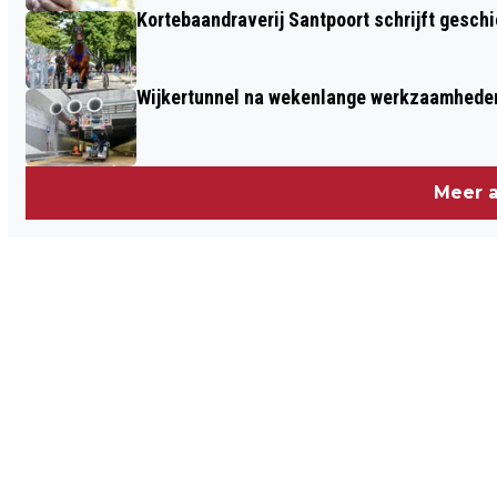
Kortebaandraverij Santpoort schrijft gesc
Wijkertunnel na wekenlange werkzaamheden
Meer a