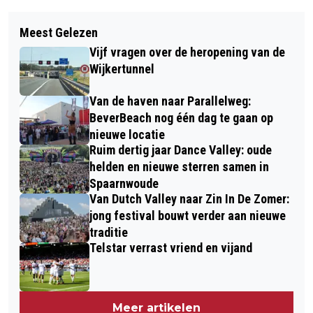
Vorig artikel
Volgend artikel
AGENDA KENNEMER THEATER –
Meest Gelezen
BEVERWIJKSE 'ZO VRIJ! ALS EEN
APRIL 2018
Vijf vragen over de heropening van de
AARDBEI!' IS SLECHTSTE POLITIEKE
Wijkertunnel
SLOGAN
Van de haven naar Parallelweg:
BeverBeach nog één dag te gaan op
nieuwe locatie
Ruim dertig jaar Dance Valley: oude
helden en nieuwe sterren samen in
Spaarnwoude
Van Dutch Valley naar Zin In De Zomer:
jong festival bouwt verder aan nieuwe
traditie
Telstar verrast vriend en vijand
Meer artikelen