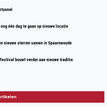
KOMENDE ZATERDAG WEER VOLOP
rtunnel
MUZIEK OP DE BREESTRAAT MET IT66
nog één dag te gaan op nieuwe locatie
 en nieuwe sterren samen in Spaarnwoude
 festival bouwt verder aan nieuwe traditie
rtikelen