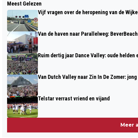
Meest Gelezen
UITTIP VOOR DE ZOMERVAKANTIE #2:
Vijf vragen over de heropening van de Wijke
PALEIS HET LOO, VEEL MEER DAN
ALLEEN EEN PALEIS
Van de haven naar Parallelweg: BeverBeach 
Ruim dertig jaar Dance Valley: oude helden
Van Dutch Valley naar Zin In De Zomer: jong
Telstar verrast vriend en vijand
Meer a