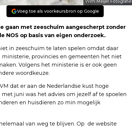
Wim Meijer Fotografie
Voeg toe als voorkeursbron op Google
 te gaan met zeeschuim aangescherpt zonder
de NOS op basis van eigen onderzoek.
et in zeeschuim te laten spelen omdat daar
n ministerie, provincies en gemeenten het niet
maken. Volgens het ministerie is er ook geen
andere woordkeuze.
 RIVM dat er aan de Nederlandse kust hoge
 met juni was het advies om jezelf af te spoelen
inderen en huisdieren zo min mogelijk
er helemaal van weg te blijven. Op de website