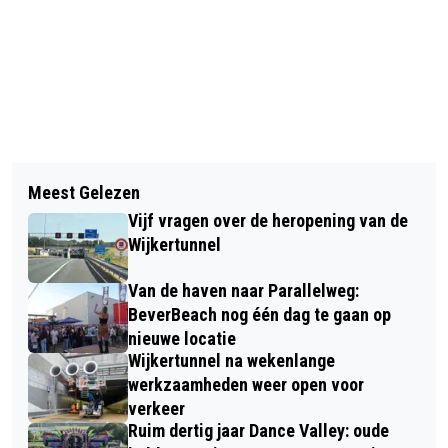
Vorig artikel
Volgend artikel
SCHADE NA EXPLOSIE BIJ WONING
Meest Gelezen
NATUUR EN DE IJMOND GAAN HEEL
AAN VECHTSTRAAT IN BEVERWIJK
Vijf vragen over de heropening van de
GOED SAMEN, ZO BEWIJST
Wijkertunnel
NATUURFOTOGRAAF ROBERT
Van de haven naar Parallelweg:
MOELIKER
BeverBeach nog één dag te gaan op
nieuwe locatie
Wijkertunnel na wekenlange
werkzaamheden weer open voor
verkeer
Ruim dertig jaar Dance Valley: oude