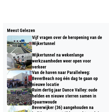
Vorig artikel
Volgend artikel
ONTDEK, LEER EN EXPERIMENTEER IN
Meest Gelezen
INSCHRIJVING RONDE VAN DE
HET TALENTENLAB VAN BIBLIOTHEEK
Vijf vragen over de heropening van de
STELLING VAN AMSTERDAM
IJMOND NOORD
Wijkertunnel
GEOPEND; START EN FINISH IN
Wijkertunnel na wekenlange
UITGEEST
werkzaamheden weer open voor
verkeer
Van de haven naar Parallelweg:
BeverBeach nog één dag te gaan op
nieuwe locatie
Ruim dertig jaar Dance Valley: oude
helden en nieuwe sterren samen in
Spaarnwoude
Beverwijker (36) aangehouden na