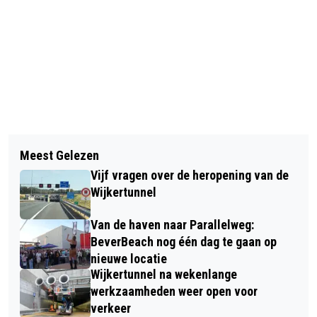
Vorig artikel
Volgend artikel
MAN TIJDENS KERSTNACHT
Meest Gelezen
INZAMELING KERSTBOMEN IN
MISHANDELD EN BEROOFD OP
Vijf vragen over de heropening van de
BEVERWIJK
FIETSPAD AAGTENPOORT
Wijkertunnel
Van de haven naar Parallelweg:
BeverBeach nog één dag te gaan op
nieuwe locatie
Wijkertunnel na wekenlange
werkzaamheden weer open voor
verkeer