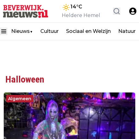
14
°C
Heldere Hemel
Nieuws
Cultuur
Sociaal en Welzijn
Natuur
▼
Halloween
Algemeen