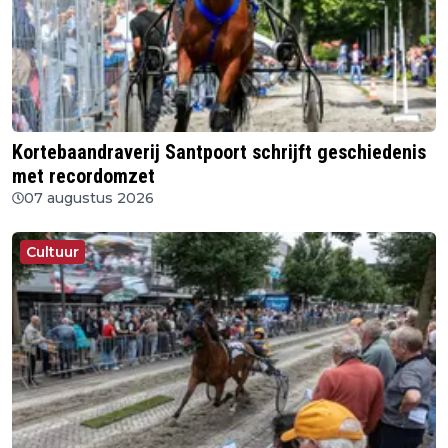
Kortebaandraverij Santpoort schrijft geschiedenis
met recordomzet
07 augustus 2026
Cultuur