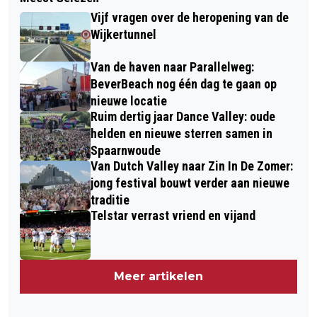
Vijf vragen over de heropening van de
Wijkertunnel
Van de haven naar Parallelweg:
BeverBeach nog één dag te gaan op
nieuwe locatie
Ruim dertig jaar Dance Valley: oude
helden en nieuwe sterren samen in
Spaarnwoude
Van Dutch Valley naar Zin In De Zomer:
jong festival bouwt verder aan nieuwe
traditie
Telstar verrast vriend en vijand
Meer artikelen