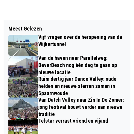
Vorig artikel
Volgend artikel
MARTIJN SMIT DONDERDAG 18 MEI
Meest Gelezen
JONGERENOVERLAST BROEKPOLDER
GEÏNSTALLEERD ALS BURGEMEESTER
Vijf vragen over de heropening van de
EN HAYDNPLEIN
VAN BEVERWIJK
Wijkertunnel
Van de haven naar Parallelweg:
BeverBeach nog één dag te gaan op
nieuwe locatie
Ruim dertig jaar Dance Valley: oude
helden en nieuwe sterren samen in
Spaarnwoude
Van Dutch Valley naar Zin In De Zomer:
jong festival bouwt verder aan nieuwe
traditie
Telstar verrast vriend en vijand