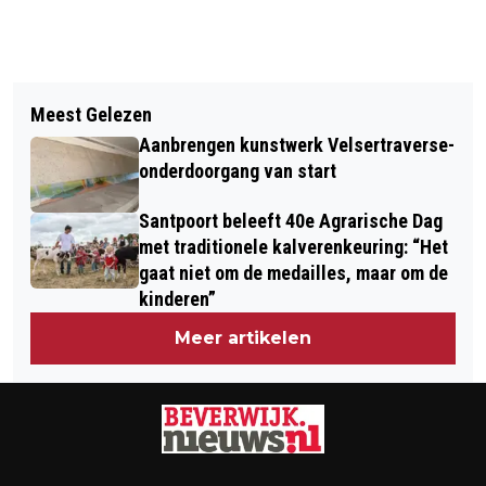
Vorig artikel
Volgend artikel
STATIEGELD BULKMACHINE IN
Meest Gelezen
HONDERDDUIZENDEN MENSEN VIEREN
BEVERWIJK GEOPEND; ZAKKEN VOL
Aanbrengen kunstwerk Velsertraverse-
BURENDAG
PLASTIC FLESJES EN BLIKJES IN ÉÉN
onderdoorgang van start
KEER IN DE MACHINE
Santpoort beleeft 40e Agrarische Dag
met traditionele kalverenkeuring: “Het
gaat niet om de medailles, maar om de
kinderen”
Meer artikelen