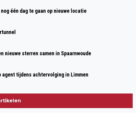
EURO VAN KENNEMER THEATER
nog één dag te gaan op nieuwe locatie
rtunnel
 en nieuwe sterren samen in Spaarnwoude
p agent tijdens achtervolging in Limmen
rtikelen