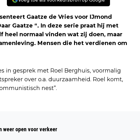
Voeg toe als voorkeursbron op Google
enteert Gaatze de Vries voor IJmond
ar Gaatze “. In deze serie praat hij met
f heel normaal vinden wat zij doen, maar
samenleving. Mensen die het verdienen om
es in gesprek met Roel Berghuis, voormalig
spreker over o.a. duurzaamheid. Roel komt,
 communistisch nest”.
Volgend artikel
VOEDSELBANK IJMOND-NOORD
 weer open voor verkeer
ONTVANGT CHEQUE VAN BIJNA 1600