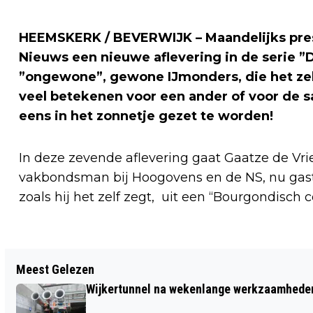
HEEMSKERK / BEVERWIJK – Maandelijks pres
Nieuws een nieuwe aflevering in de serie ”Da
”ongewone”, gewone IJmonders, die het zel
veel betekenen voor een ander of voor de 
eens in het zonnetje gezet te worden!
In deze zevende aflevering gaat Gaatze de Vri
vakbondsman bij Hoogovens en de NS, nu gast
zoals hij het zelf zegt, uit een “Bourgondisch
Vorig artikel
Meest Gelezen
VERKOOP SIERVUURWERK AL OP
Wijkertunnel na wekenlange werkzaamheden
ZATERDAG 28 DECEMBER VAN START;