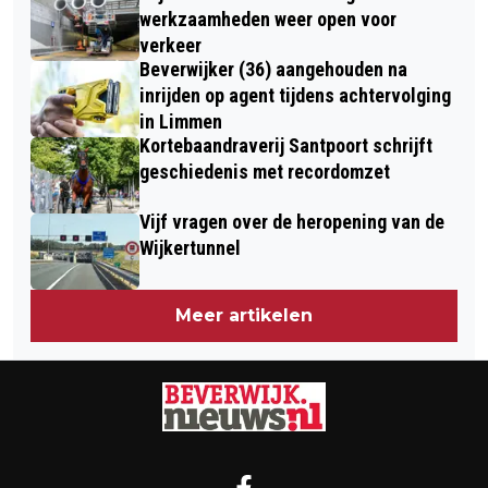
OPTIMALE VOORBEREIDING OP
EN AMIVEDI 19/8/2024
werkzaamheden weer open voor
EGMOND HALVE MARATHON
verkeer
Beverwijker (36) aangehouden na
inrijden op agent tijdens achtervolging
in Limmen
Kortebaandraverij Santpoort schrijft
geschiedenis met recordomzet
Vijf vragen over de heropening van de
Wijkertunnel
Meer artikelen