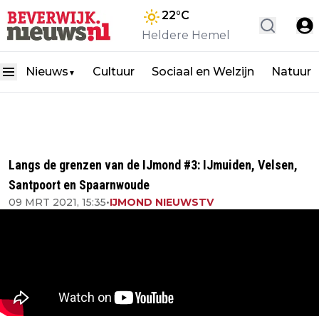
22
°C
Heldere Hemel
Nieuws
Cultuur
Sociaal en Welzijn
Natuur
▼
Langs de grenzen van de IJmond #3: IJmuiden, Velsen,
Santpoort en Spaarnwoude
09 MRT 2021, 15:35
•
IJMOND NIEUWSTV