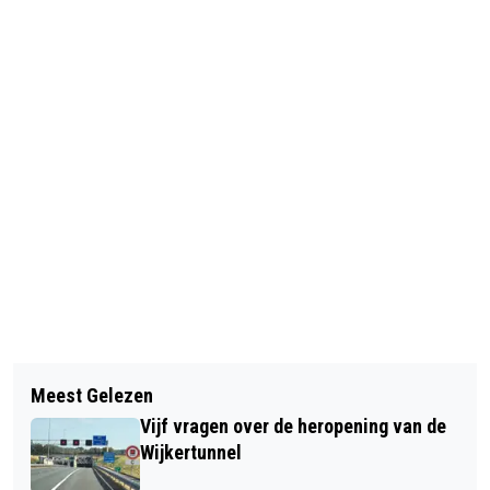
Vorig artikel
Volgend artikel
DE BAZAAR GENOMINEERD VOOR NHN
Meest Gelezen
GEBOORTES I HUWELIJKEN I
BUSINESS AWARD 2017
Vijf vragen over de heropening van de
OVERLEDEN
Wijkertunnel