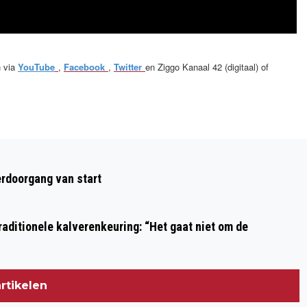
n via
YouTube
,
Facebook
,
Twitter
en Ziggo Kanaal 42 (digitaal) of
Volgend artikel
SPEURHONDEN INSTRUCTIESCHOOL
rdoorgang van start
aditionele kalverenkeuring: “Het gaat niet om de
rtikelen