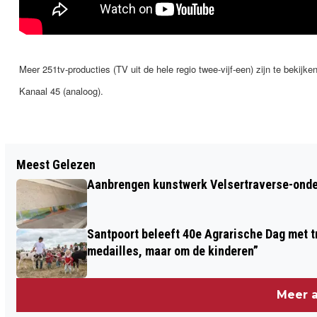
Meer 251tv-producties (TV uit de hele regio twee-vijf-een) zijn te bekijke
Kanaal 45 (analoog).
Vorig artikel
Meest Gelezen
ER ZIT EEN LUCHTJE AAN DE IJMOND
Aanbrengen kunstwerk Velsertraverse-onde
Santpoort beleeft 40e Agrarische Dag met tr
medailles, maar om de kinderen”
Meer a