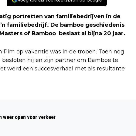
Voeg toe als voorkeursbron op Google
g portretten van familiebedrijven in de
o’n familiebedrijf. De bamboe geschiedenis
Masters of Bamboo beslaat al bijna 20 jaar.
n Pim op vakantie was in de tropen. Toen nog
 besloten hij en zijn partner om Bamboe te
t werd een succesverhaal met als resultante
Volgend artikel
MEIMAAND FILMMAAND IN
 weer open voor verkeer
TALENTENLAB BIBLIOTHEEK IJMOND
NOORD