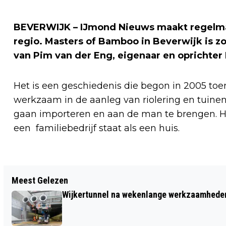
BEVERWIJK – IJmond Nieuws maakt regelmati
regio. Masters of Bamboo in Beverwijk is z
van Pim van der Eng, eigenaar en oprichter 
Het is een geschiedenis die begon in 2005 toe
werkzaam in de aanleg van riolering en tuinen
gaan importeren en aan de man te brengen. He
een familiebedrijf staat als een huis.
Vorig artikel
Meest Gelezen
VOORMALIG WIELRENNER AB
Wijkertunnel na wekenlange werkzaamheden
GELDERMANS (90) OVERLEDEN