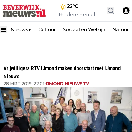
22
°C
Heldere Hemel
Nieuws
Cultuur
Sociaal en Welzijn
Natuur
▼
Vrijwilligers RTV IJmond maken doorstart met IJmond
Nieuws
28 MRT 2019, 22:01
•
IJMOND NIEUWSTV