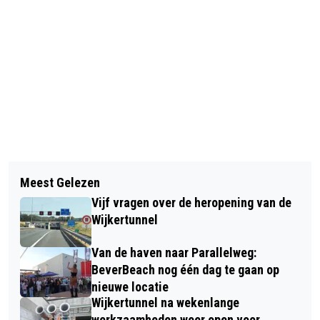
Vorig artikel
Volgend artikel
IENIEMIENIE SCHEEPJES BOUWEN IN
Meest Gelezen
HET LEVEN WORDT (NÓG) DUURDER,
FLESJES
Vijf vragen over de heropening van de
EN ER VERANDERT MEER VANAF
Wijkertunnel
ZATERDAG 1 JULI
Van de haven naar Parallelweg:
BeverBeach nog één dag te gaan op
nieuwe locatie
Wijkertunnel na wekenlange
werkzaamheden weer open voor