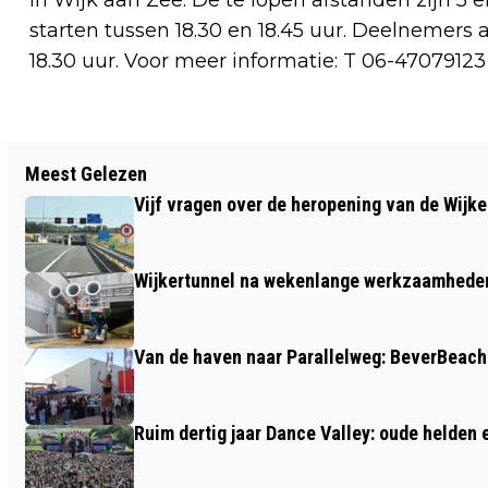
in Wijk aan Zee. De te lopen afstanden zijn 5 
starten tussen 18.30 en 18.45 uur. Deelnemers 
18.30 uur. Voor meer informatie: T 06-47079123
Vorig artikel
Meest Gelezen
VRIJWILLIGERSDAG TATA STEEL BIJ
Vijf vragen over de heropening van de Wijke
STICHTING WELZIJN BEVERWIJK
Wijkertunnel na wekenlange werkzaamheden
Van de haven naar Parallelweg: BeverBeach 
Ruim dertig jaar Dance Valley: oude helden