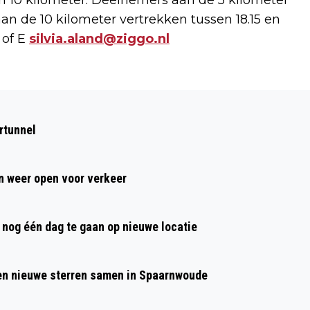
en 10 kilometer. Deelnemers aan de 5 kilometer
aan de 10 kilometer vertrekken tussen 18.15 en
 of E
silvia.aland@ziggo.nl
Volgend artikel
VERHAAL VAN DE DAG: MET Z'N ALLEN,
rtunnel
MAAR TOCH ALLEEN
 weer open voor verkeer
nog één dag te gaan op nieuwe locatie
 en nieuwe sterren samen in Spaarnwoude