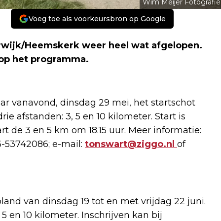
Wim Meijer Fotografie
Voeg toe als voorkeursbron op Google
rwijk/Heemskerk weer heel wat afgelopen.
 op het programma.
r vanavond, dinsdag 29 mei, het startschot
e afstanden: 3, 5 en 10 kilometer. Start is
rt de 3 en 5 km om 18.15 uur. Meer informatie:
6-53742086; e-mail:
tonswart@ziggo.nl
of
and van dinsdag 19 tot en met vrijdag 22 juni.
en 10 kilometer. Inschrijven kan bij