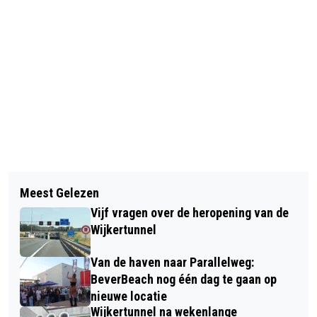
Vorig artikel
Volgend artikel
GEBOORTES I HUWELIJKEN I
Meest Gelezen
WELTERUSTEN, KLEINE BEER
OVERLEDEN
Vijf vragen over de heropening van de
ZONDAGMIDDAG 4 MAART IN
Wijkertunnel
KENNEMER THEATER
Van de haven naar Parallelweg:
BeverBeach nog één dag te gaan op
nieuwe locatie
Wijkertunnel na wekenlange