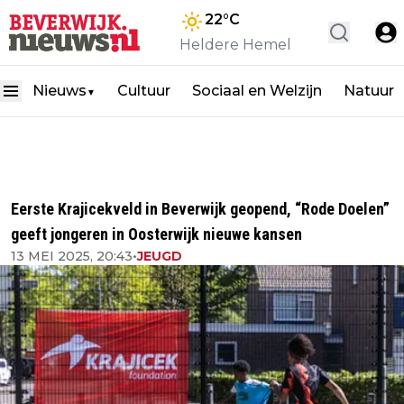
22
°C
Heldere Hemel
Nieuws
Cultuur
Sociaal en Welzijn
Natuur
▼
Eerste Krajicekveld in Beverwijk geopend, “Rode Doelen”
geeft jongeren in Oosterwijk nieuwe kansen
13 MEI 2025, 20:43
•
JEUGD