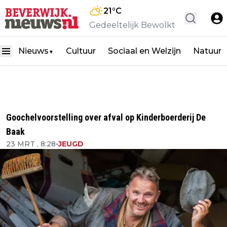
21
°C
Gedeeltelijk Bewolkt
Nieuws
Cultuur
Sociaal en Welzijn
Natuur
▼
Goochelvoorstelling over afval op Kinderboerderij De
Baak
23 MRT , 8:28
•
JEUGD