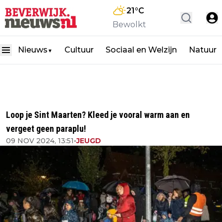
21
°C
Bewolkt
Nieuws
Cultuur
Sociaal en Welzijn
Natuur
▼
Loop je Sint Maarten? Kleed je vooral warm aan en
vergeet geen paraplu!
09 NOV 2024, 13:51
•
JEUGD