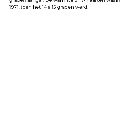
graden aangaf. De warmste Sint-Maarten was in
1971, toen het 14 à 15 graden werd.