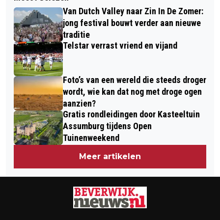
POLITIE VINDT 800 KILO ZWAAR
WAS JIJ TOEN DE MUUR VIEL?
Van Dutch Valley naar Zin In De Zomer:
PROFESSIONEEL VUURWERK EN 150
jong festival bouwt verder aan nieuwe
COBRA’S IN WONING BEVERWIJK
traditie
Telstar verrast vriend en vijand
Foto’s van een wereld die steeds droger
wordt, wie kan dat nog met droge ogen
aanzien?
Gratis rondleidingen door Kasteeltuin
Assumburg tijdens Open
Tuinenweekend
Meer artikelen