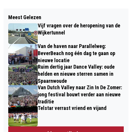
Vorig artikel
Volgend artikel
AANHOUDINGEN IN ONDERZOEK
Meest Gelezen
KLEINE HANDELAREN STAPPEN IN
OVERVAL LEGALE HENNEPKWEKERIJ
Vijf vragen over de heropening van de
VOETSPOREN VAN 750 JAAR
HELLEVOETSLUIS
Wijkertunnel
BEVERWIJKSE MARKTGESCHIEDENIS
Van de haven naar Parallelweg:
BeverBeach nog één dag te gaan op
nieuwe locatie
Ruim dertig jaar Dance Valley: oude
helden en nieuwe sterren samen in
Spaarnwoude
Van Dutch Valley naar Zin In De Zomer:
jong festival bouwt verder aan nieuwe
traditie
Telstar verrast vriend en vijand