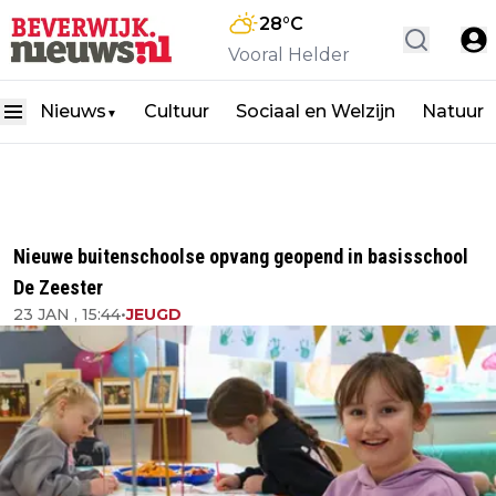
28
°C
Vooral Helder
Nieuws
Cultuur
Sociaal en Welzijn
Natuur
▼
Nieuwe buitenschoolse opvang geopend in basisschool
De Zeester
23 JAN , 15:44
•
JEUGD