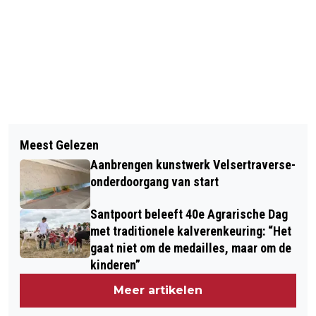
Vorig artikel
Volgend artikel
TELSTAR HAALT GENADELOOS UIT
Meest Gelezen
POLITIE ZOEKT GETUIGEN BEROVING
TEGEN JONG FC UTRECHT, ZES
Aanbrengen kunstwerk Velsertraverse-
EN MISHANDELING OP MEERSTRAAT
MANDJES AAN HET SCOREBORD
onderdoorgang van start
BEVERWIJK
Santpoort beleeft 40e Agrarische Dag
met traditionele kalverenkeuring: “Het
gaat niet om de medailles, maar om de
kinderen”
Meer artikelen