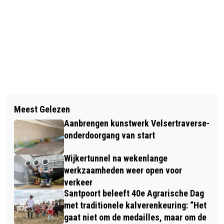
Vorig artikel
Volgend artikel
WANDELEXCURSIE DOOR OERNATUUR
Meest Gelezen
SCHATZOEKERS BEKEURD IN DUINEN
LANGS DE SNELWEG
Aanbrengen kunstwerk Velsertraverse-
BIJ VELSEN
onderdoorgang van start
Wijkertunnel na wekenlange
werkzaamheden weer open voor
verkeer
Santpoort beleeft 40e Agrarische Dag
met traditionele kalverenkeuring: “Het
gaat niet om de medailles, maar om de