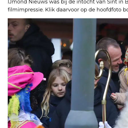
IJmond Nieuws was bij de intocht van Sint in
filmimpressie. Klik daarvoor op de hoofdfoto b