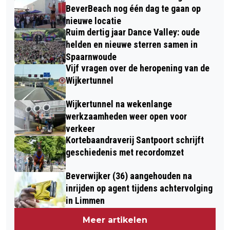
BeverBeach nog één dag te gaan op
nieuwe locatie
Ruim dertig jaar Dance Valley: oude
helden en nieuwe sterren samen in
Spaarnwoude
Vijf vragen over de heropening van de
Wijkertunnel
Wijkertunnel na wekenlange
werkzaamheden weer open voor
verkeer
Kortebaandraverij Santpoort schrijft
geschiedenis met recordomzet
Beverwijker (36) aangehouden na
inrijden op agent tijdens achtervolging
in Limmen
Meer artikelen