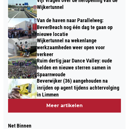
Vijf vragen over de heropening van de
Wijkertunnel
Van de haven naar Parallelweg:
BeverBeach nog één dag te gaan op
nieuwe locatie
Wijkertunnel na wekenlange
werkzaamheden weer open voor
verkeer
Ruim dertig jaar Dance Valley: oude
helden en nieuwe sterren samen in
Spaarnwoude
Beverwijker (36) aangehouden na
inrijden op agent tijdens achtervolging
in Limmen
Meer artikelen
Net Binnen