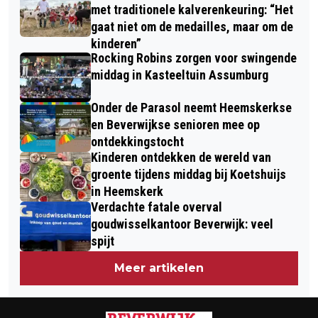
met traditionele kalverenkeuring: “Het
gaat niet om de medailles, maar om de
kinderen”
Rocking Robins zorgen voor swingende
middag in Kasteeltuin Assumburg
Onder de Parasol neemt Heemskerkse
en Beverwijkse senioren mee op
ontdekkingstocht
Kinderen ontdekken de wereld van
groente tijdens middag bij Koetshuijs
in Heemskerk
Verdachte fatale overval
goudwisselkantoor Beverwijk: veel
spijt
Meer artikelen