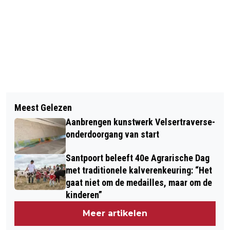
Vorig artikel
Volgend artikel
BEVERWIJK ORGANISEERT
Meest Gelezen
VRIJ! PRESENTEERT
BIJEENKOMSTEN OVER
Aanbrengen kunstwerk Velsertraverse-
KANDIDATENLIJST VOOR
VALPREVENTIE
onderdoorgang van start
GEMEENTERAADSVERKIEZINGEN
Santpoort beleeft 40e Agrarische Dag
BEVERWIJK
met traditionele kalverenkeuring: “Het
gaat niet om de medailles, maar om de
kinderen”
Meer artikelen