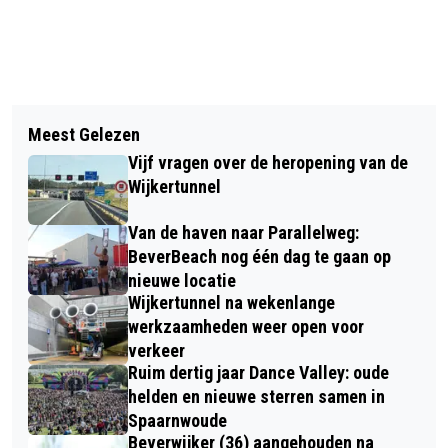
Vorig artikel
Volgend artikel
VERMISTE EN GEVONDEN DIEREN
Meest Gelezen
BIBLIOTHEEK IJMOND NOORD
DIERENAMBULANCE KENNEMERLAND
Vijf vragen over de heropening van de
BEHAALT GOUDEN CERTIFICAAT
EN AMIVEDI 4/11/2024
Wijkertunnel
DUURZAAM GASTVRIJ
Van de haven naar Parallelweg:
BeverBeach nog één dag te gaan op
nieuwe locatie
Wijkertunnel na wekenlange
werkzaamheden weer open voor
verkeer
Ruim dertig jaar Dance Valley: oude
helden en nieuwe sterren samen in
Spaarnwoude
Beverwijker (36) aangehouden na